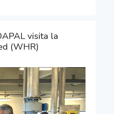
APAL visita la
ied (WHR)