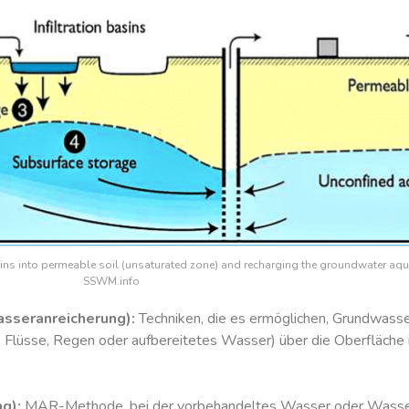
ins into permeable soil (unsaturated zone) and recharging the groundwater aquif
SSWM.info
sseranreicherung):
Techniken, die es ermöglichen, Grundwasserl
lüsse, Regen oder aufbereitetes Wasser) über die Oberfläche in
g):
MAR-Methode, bei der vorbehandeltes Wasser oder Wasser 