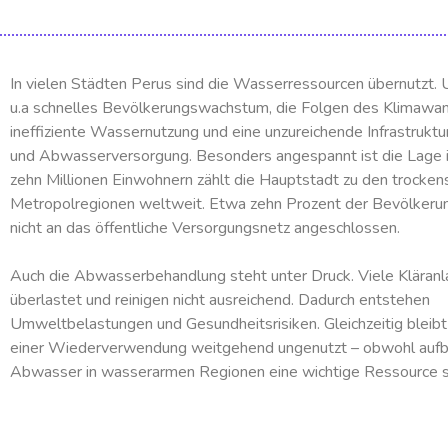
In vielen Städten Perus sind die Wasserressourcen übernutzt. 
u.a schnelles Bevölkerungswachstum, die Folgen des Klimawan
ineffiziente Wassernutzung und eine unzureichende Infrastruktu
und Abwasserversorgung. Besonders angespannt ist die Lage i
zehn Millionen Einwohnern zählt die Hauptstadt zu den trocken
Metropolregionen weltweit. Etwa zehn Prozent der Bevölkerun
nicht an das öffentliche Versorgungsnetz angeschlossen.
Auch die Abwasserbehandlung steht unter Druck. Viele Kläranl
überlastet und reinigen nicht ausreichend. Dadurch entstehen
Umweltbelastungen und Gesundheitsrisiken. Gleichzeitig bleibt
einer Wiederverwendung weitgehend ungenutzt – obwohl aufb
Abwasser in wasserarmen Regionen eine wichtige Ressource s