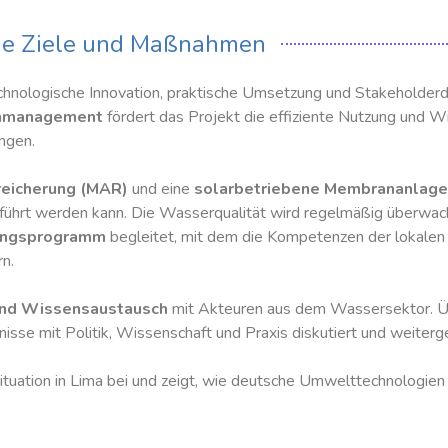
ie Ziele und Maßnahmen
echnologische Innovation, praktische Umsetzung und Stakeholderd
cenmanagement
fördert das Projekt die effiziente Nutzung und
ungen.
nreicherung (MAR)
und eine
solarbetriebene Membrananlage
geführt werden kann. Die Wasserqualität wird regelmäßig überwach
ungsprogramm
begleitet, mit dem die Kompetenzen der lokalen
rn.
und Wissensaustausch
mit Akteuren aus dem Wassersektor. 
sse mit Politik, Wissenschaft und Praxis diskutiert und weiterg
tuation in Lima bei und zeigt, wie deutsche Umwelttechnologie